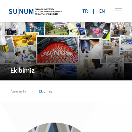
TR
|
EN
Ekibimiz
>
Anasayfa
Ekibimiz