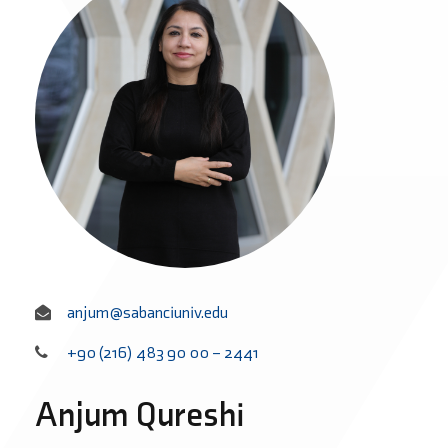
anjum@sabanciuniv.edu
+90 (216) 483 90 00 – 2441
Anjum Qureshi