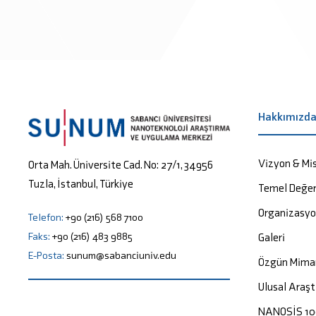
Hakkımızd
Vizyon & Mi
Orta Mah. Üniversite Cad. No: 27/1, 34956
Tuzla, İstanbul, Türkiye
Temel Değer
Organizasy
Telefon:
+90 (216) 568 7100
Faks:
+90 (216) 483 9885
Galeri
E-Posta:
sunum@sabanciuniv.edu
Özgün Mima
Ulusal Araşt
NANOSİS 1