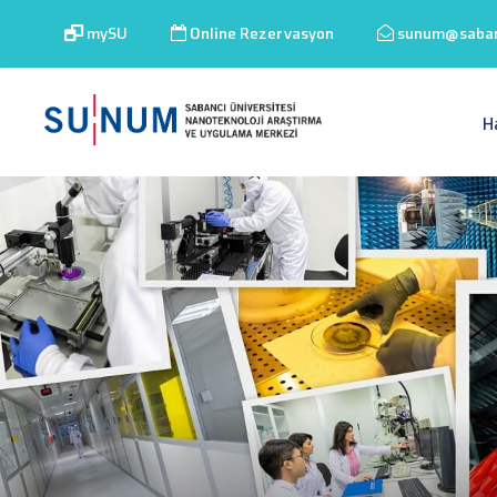
mySU
Online Rezervasyon
sunum@sabanc
H