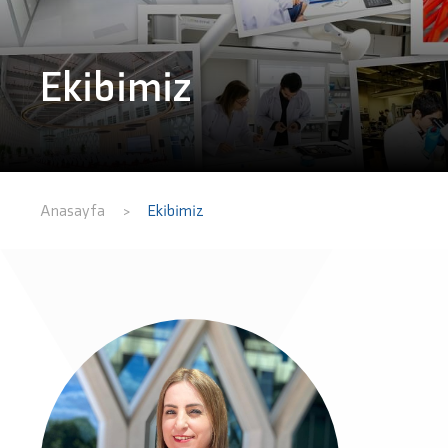
Ekibimiz
Anasayfa
Ekibimiz
>