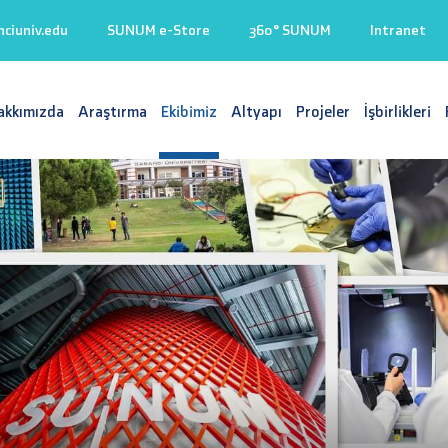
iuniv.edu
SUNUM e-Store
360° SUNUM
Intranet
akkımızda
Araştırma
Ekibimiz
Altyapı
Projeler
İşbirlikleri