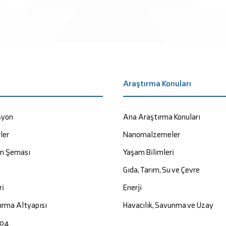
a
Araştırma Konuları
syon
Ana Araştırma Konuları
ler
Nanomalzemeler
on Şeması
Yaşam Bilimleri
Gıda, Tarım, Su ve Çevre
ri
Enerji
ırma Altyapısı
Havacılık, Savunma ve Uzay
004