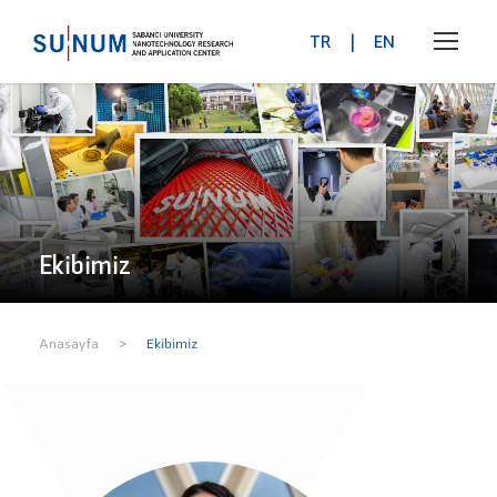
TR
|
EN
Ekibimiz
>
Anasayfa
Ekibimiz