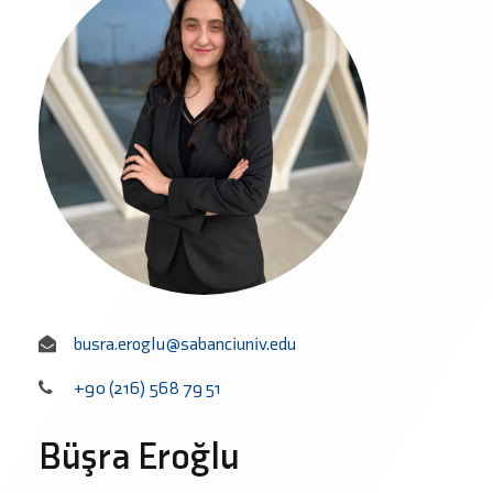
busra.eroglu@sabanciuniv.edu
+90 (216) 568 79 51
Büşra Eroğlu