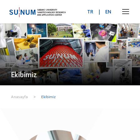
TR
|
EN
Ekibimiz
>
Anasayfa
Ekibimiz