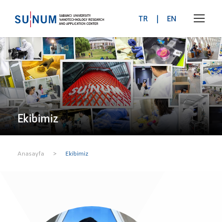
TR
|
EN
Ekibimiz
>
Anasayfa
Ekibimiz