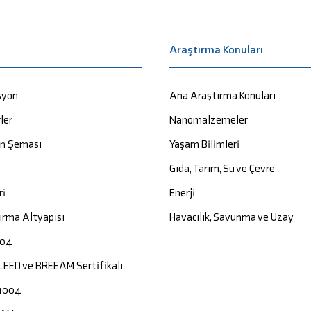
a
Araştırma Konuları
syon
Ana Araştırma Konuları
ler
Nanomalzemeler
on Şeması
Yaşam Bilimleri
Gıda, Tarım, Su ve Çevre
ri
Enerji
ırma Altyapısı
Havacılık, Savunma ve Uzay
004
 LEED ve BREEAM Sertifikalı
1004