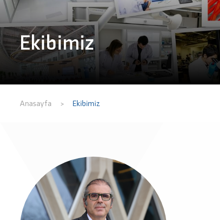
Ekibimiz
Anasayfa
Ekibimiz
>