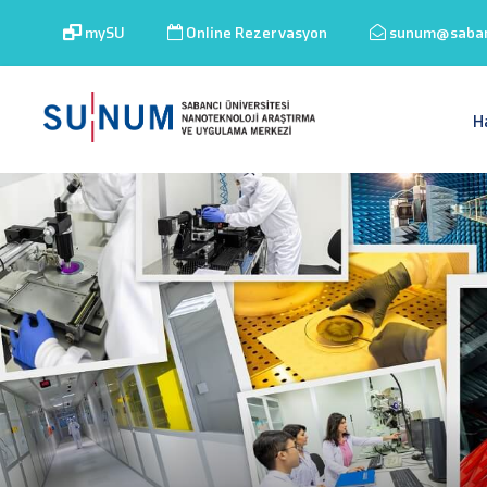
mySU
Online Rezervasyon
sunum@sabanc
H