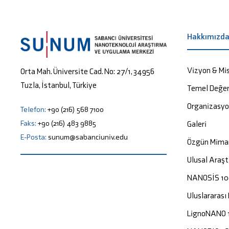
Hakkımızd
Vizyon & Mi
Orta Mah. Üniversite Cad. No: 27/1, 34956
Tuzla, İstanbul, Türkiye
Temel Değer
Organizasy
Telefon:
+90 (216) 568 7100
Faks:
+90 (216) 483 9885
Galeri
E-Posta:
sunum@sabanciuniv.edu
Özgün Mima
Ulusal Araşt
NANOSİS 1
Uluslararası
LignoNANO 