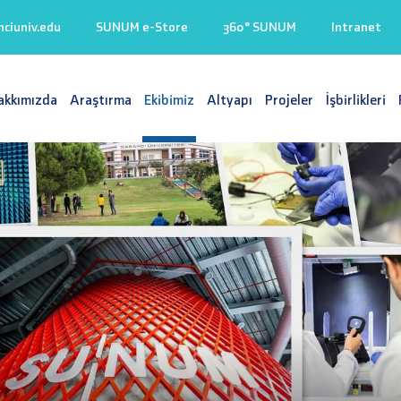
iuniv.edu
SUNUM e-Store
360° SUNUM
Intranet
akkımızda
Araştırma
Ekibimiz
Altyapı
Projeler
İşbirlikleri