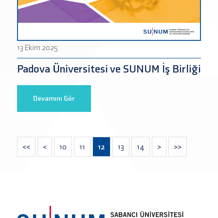
13 Ekim 2025
Padova Üniversitesi ve SUNUM İş Birliği
Devamını Gör
<<
<
10
11
12
13
14
>
>>