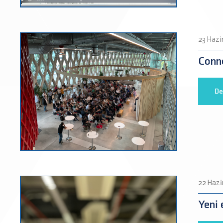
23 Hazi
Conne
De
22 Hazi
Yeni 