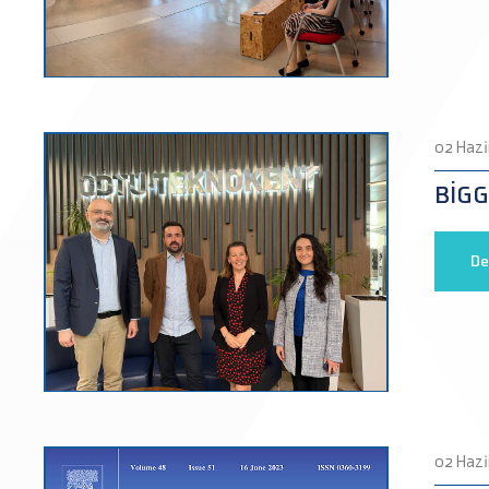
02 Hazi
BİGG 
De
02 Hazi