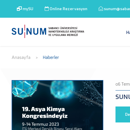
mySU
Online Rezervasyon
sunum@sabanc
H
Anasayfa
Haberler
>
06 Tem
SUNU
De