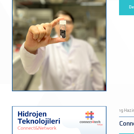
De
19 Hazi
Conne