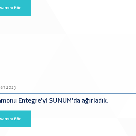
vamını Gör
ran 2023
amonu Entegre'yi SUNUM'da ağırladık.
vamını Gör