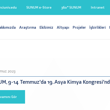
iuniv.edu
SUNUM e-Store
360° SUNUM
Intranet
akkımızda
Araştırma
Ekibimiz
Altyapı
Projeler
İşbirlikleri
muz 2023
M, 9-14 Temmuz'da 19. Asya Kimya Kongresi'nd
vamını Gör