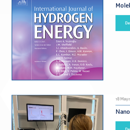
Molek
De
18 Mayı
Nano
De