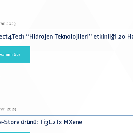
ran 2023
ct4Tech “Hidrojen Teknolojileri” etkinliği 20 Ha
vamını Gör
ran 2023
e-Store ürünü: Ti3C2Tx MXene