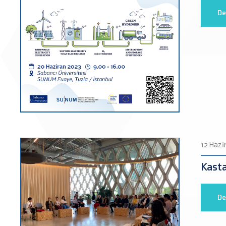
De
12 Hazi
Kast
De