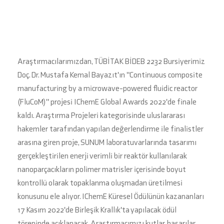
Araştırmacılarımızdan, TÜBİTAK BİDEB 2232 Bursiyerimiz
Doç. Dr. Mustafa Kemal Bayazıt'ın "Continuous composite
manufacturing by a microwave-powered fluidic reactor
(FluCoM)" projesi IChemE Global Awards 2022'de finale
kaldı. Araştırma Projeleri kategorisinde uluslararası
hakemler tarafından yapılan değerlendirme ile finalistler
arasına giren proje, SUNUM laboratuvarlarında tasarımı
gerçekleştirilen enerji verimli bir reaktör kullanılarak
nanoparçacıkların polimer matrisler içerisinde boyut
kontrollü olarak topaklanma oluşmadan üretilmesi
konusunu ele alıyor. IChemE Küresel Ödülünün kazananları
17 Kasım 2022'de Birleşik Krallık'ta yapılacak ödül
töreninde açıklanacak. Araştırmacımızı kutlar, başarılar