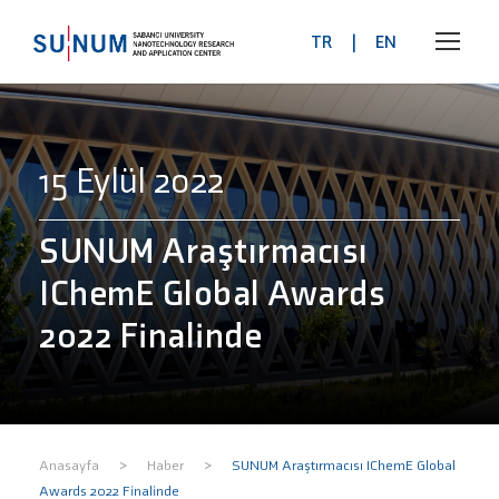
TR
|
EN
15 Eylül 2022
SUNUM Araştırmacısı
IChemE Global Awards
2022 Finalinde
>
>
Anasayfa
Haber
SUNUM Araştırmacısı IChemE Global
Awards 2022 Finalinde