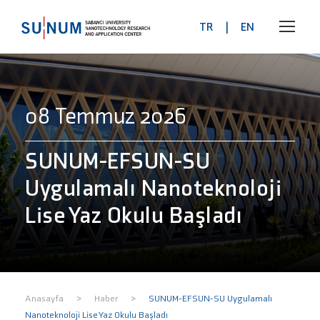
TR
|
EN
08 Temmuz 2026
SUNUM-EFSUN-SU
Uygulamalı Nanoteknoloji
Lise Yaz Okulu Başladı
>
>
Anasayfa
Haber
SUNUM-EFSUN-SU Uygulamalı
Nanoteknoloji Lise Yaz Okulu Başladı