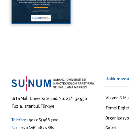
Hakkımızd
Vizyon & Mi
Orta Mah. Üniversite Cad. No: 27/1, 34956
Tuzla, İstanbul, Türkiye
Temel Değer
Organizasy
Telefon:
+90 (216) 568 7100
Faks:
+90 (216) 483 9885
Galeri