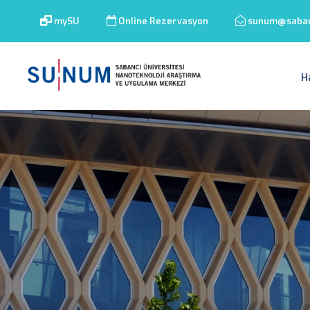
mySU
Online Rezervasyon
sunum@sabanc
H