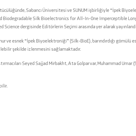
cülüğünde, Sabancı Üniversitesi ve SUNUM işbirliğiyle “İpek Biyoel
e and Biodegradable Silk Bioelectronics for All-In-One Imperceptible L
d Science dergisinde Editörlerin Seçimi arasında yer alarak yayınlandı
nur ve esnek “İpek Biyoelektroniği” (Silk-BioE), barındırdığı gömülü
lebilir şekilde izlenmesini sağlamaktadır.
 araştırmacıları Seyed Sajjad Mirbakht, Ata Golparvar, Muhammad Umar 
ilir.