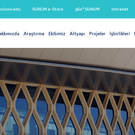
iuniv.edu
SUNUM e-Store
360° SUNUM
Intranet
akkımızda
Araştırma
Ekibimiz
Altyapı
Projeler
İşbirlikleri