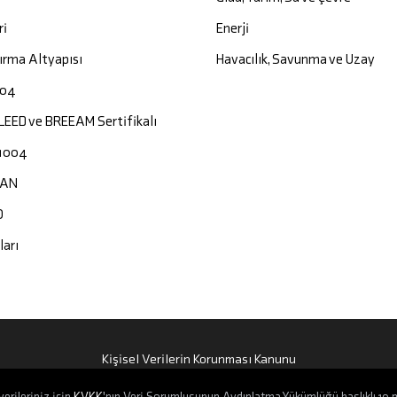
ri
Enerji
ırma Altyapısı
Havacılık, Savunma ve Uzay
004
 LEED ve BREEAM Sertifikalı
1004
CAN
O
ları
Kişisel Verilerin Korunması Kanunu
erileriniz için
KVKK
'nın Veri Sorumlusunun Aydınlatma Yükümlüğü başlıklı 10.