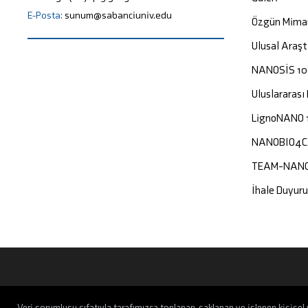
E-Posta:
sunum@sabanciuniv.edu
Özgün Mima
Ulusal Araşt
NANOSİS 1
Uluslararası
LignoNANO 
NANOBIO4
TEAM-NAN
İhale Duyuru
Veri sorumlusu sıfatıyla tarafımızca toplanan, saklanan ve işlenen kişisel v