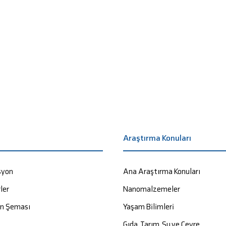
a
Araştırma Konuları
syon
Ana Araştırma Konuları
ler
Nanomalzemeler
on Şeması
Yaşam Bilimleri
Gıda, Tarım, Su ve Çevre