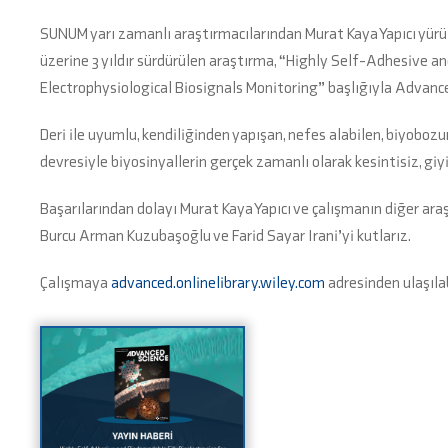
SUNUM yarı zamanlı araştırmacılarından Murat Kaya Yapıcı yürütü
üzerine 3 yıldır sürdürülen araştırma, “Highly Self-Adhesiv
Electrophysiological Biosignals Monitoring” başlığıyla Advance
Deri ile uyumlu, kendiliğinden yapışan, nefes alabilen, biyobozu
devresiyle biyosinyallerin gerçek zamanlı olarak kesintisiz, giyi
Başarılarından dolayı Murat Kaya Yapıcı ve çalışmanın diğer
Burcu Arman Kuzubaşoğlu ve Farid Sayar Irani’yi kutlarız.
Çalışmaya
advanced.onlinelibrary.wiley.com
adresinden ulaşılab