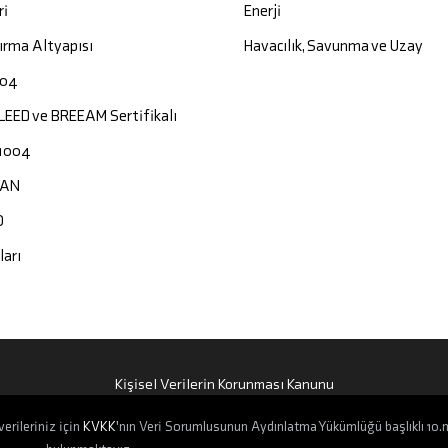
ri
Enerji
ırma Altyapısı
Havacılık, Savunma ve Uzay
004
 LEED ve BREEAM Sertifikalı
1004
CAN
O
ları
Kişisel Verilerin Korunması Kanunu
erileriniz için
KVKK
'nın Veri Sorumlusunun Aydınlatma Yükümlüğü başlıklı 10.
2026 Tüm Hakları Saklıdır