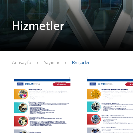
Hizmetler
Anasayfa
Yayınlar
Broşürler
>
>