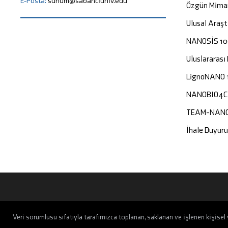
E-Posta:
sunum@sabanciuniv.edu
Özgün Mima
Ulusal Araşt
NANOSİS 1
Uluslararası
LignoNANO 
NANOBIO4
TEAM-NAN
İhale Duyuru
Veri sorumlusu sıfatıyla tarafımızca toplanan, saklanan ve işlenen kişisel v