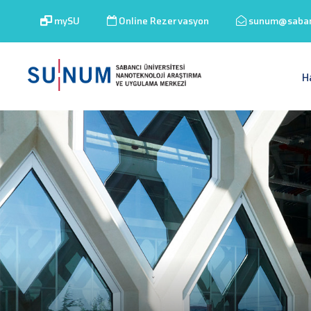
mySU
Online Rezervasyon
sunum@sabanc
H