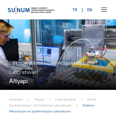
TR
|
EN
Elektron Mikroskopisi ve Spektroskopisi
Laboratuvarı
Altyapı
>
>
>
Anasayfa
Altyapı
Laboratuvarlar
Ölçme,
>
Karakterizasyon / Görüntüleme Laboratuvarı
Elektron
Mikroskopisi ve Spektroskopisi Laboratuvarı