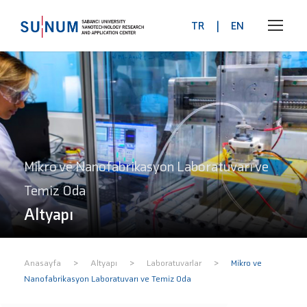
TR
|
EN
Mikro ve Nanofabrikasyon Laboratuvarı ve
Temiz Oda
Altyapı
>
>
>
Anasayfa
Altyapı
Laboratuvarlar
Mikro ve
Nanofabrikasyon Laboratuvarı ve Temiz Oda