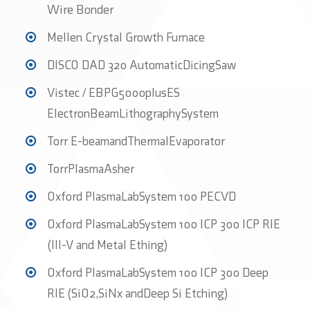
Wire Bonder
Mellen Crystal Growth Furnace
DISCO DAD 320 AutomaticDicingSaw
Vistec / EBPG5000plusES
ElectronBeamLithographySystem
Torr E-beamandThermalEvaporator
TorrPlasmaAsher
Oxford PlasmaLabSystem 100 PECVD
Oxford PlasmaLabSystem 100 ICP 300 ICP RIE
(III-V and Metal Ething)
Oxford PlasmaLabSystem 100 ICP 300 Deep
RIE (SiO2,SiNx andDeep Si Etching)