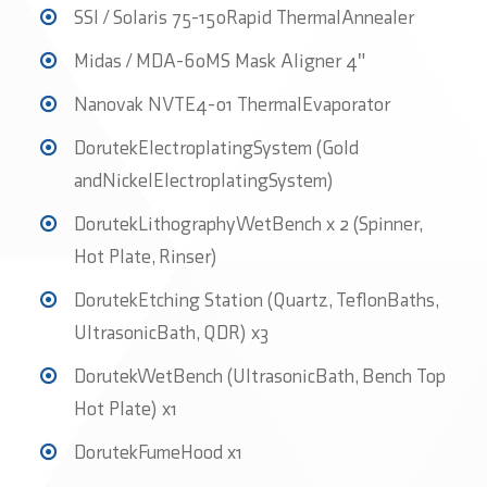
SSI / Solaris 75-150Rapid ThermalAnnealer
Midas / MDA-60MS Mask Aligner 4"
Nanovak NVTE4-01 ThermalEvaporator
DorutekElectroplatingSystem (Gold
andNickelElectroplatingSystem)
DorutekLithographyWetBench x 2 (Spinner,
Hot Plate, Rinser)
DorutekEtching Station (Quartz, TeﬂonBaths,
UltrasonicBath, QDR) x3
DorutekWetBench (UltrasonicBath, Bench Top
Hot Plate) x1
DorutekFumeHood x1