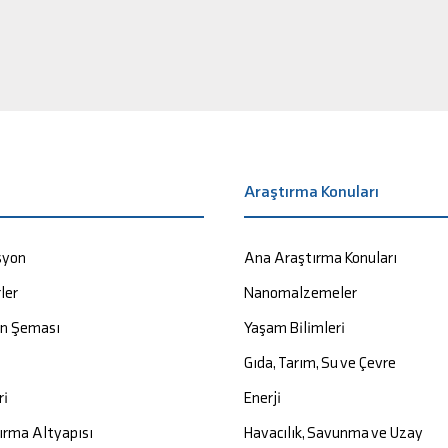
a
Araştırma Konuları
syon
Ana Araştırma Konuları
ler
Nanomalzemeler
on Şeması
Yaşam Bilimleri
Gıda, Tarım, Su ve Çevre
ri
Enerji
ırma Altyapısı
Havacılık, Savunma ve Uzay