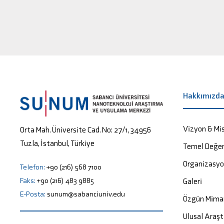
Hakkımızd
Vizyon & Mi
Orta Mah. Üniversite Cad. No: 27/1, 34956
Tuzla, İstanbul, Türkiye
Temel Değer
Organizasy
Telefon:
+90 (216) 568 7100
Faks:
+90 (216) 483 9885
Galeri
E-Posta:
sunum@sabanciuniv.edu
Özgün Mima
Ulusal Araşt