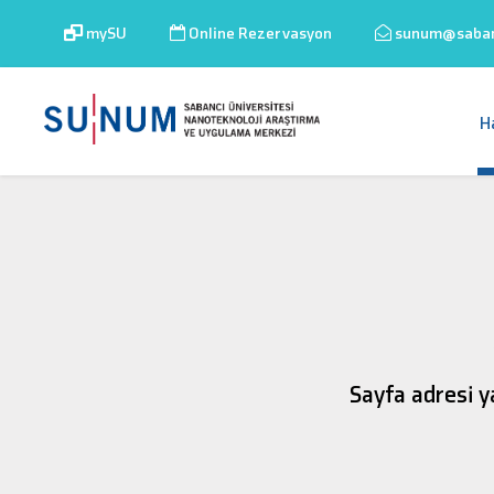
mySU
Online Rezervasyon
sunum@sabanc
H
Sayfa adresi y