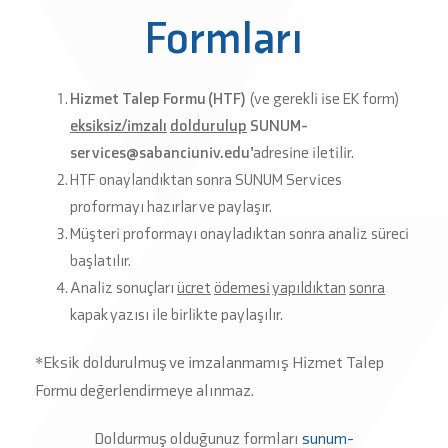
Formları
Hizmet
Talep
Formu
(HTF)
(ve gerekli ise EK form)
eksiksiz
/
imzalı
doldurulup
SUNUM-
services@sabanciuniv.edu
’adresine iletilir.
HTF onaylandıktan sonra SUNUM Services
proformayı hazırlar ve paylaşır.
Müşteri proformayı onayladıktan sonra analiz süreci
başlatılır.
Analiz sonuçları
ücret
ödemesi
yapıldıktan
sonra
kapak yazısı ile birlikte paylaşılır.
*Eksik doldurulmuş ve imzalanmamış Hizmet Talep
Formu değerlendirmeye alınmaz.
Doldurmuş olduğunuz formları
sunum-